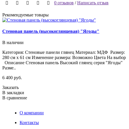
0 отзывов
/
Написать отзыв
Рекомендуемые товары
Стеновая панель (высокоглянцевая) "Ягоды"
С
В наличии
Категория: Стеновые панели глянец Материал: МДФ Размер:
Р
280 см х 61 см Изменение размера: Возможно Цвета На выбор
х
Описание Стеновая панель Высокий глянец серия "Ягоды"
г
Разме..
ф
6 400 руб.
5
Заказать
В закладки
З
В сравнение
В
В
О компании
Контакты