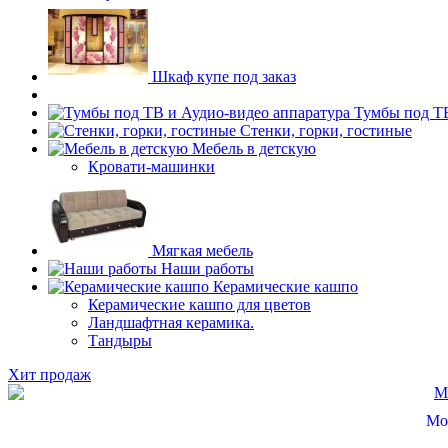
Шкаф купе под заказ
Тумбы под ТВ
Стенки, горки, гостиные
Мебель в детскую
Кровати-машинки
Мягкая мебель
Наши работы
Керамические кашпо
Керамические кашпо для цветов
Ландшафтная керамика.
Тандыры
Хит продаж
Мо