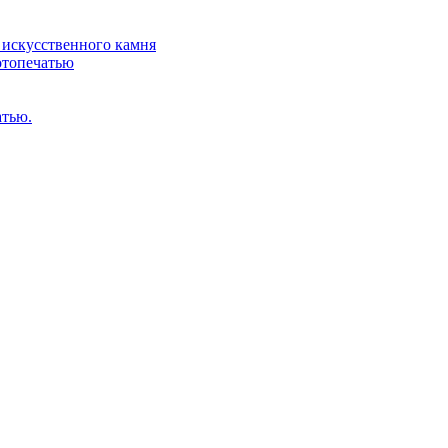
искусственного камня
отопечатью
атью.