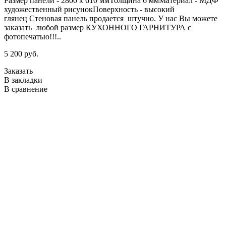
Размер панели - 2800 х 610 ммТолщина 6 ммМатериал - МДФ
К
художественный рисунокПоверхность - высокий
Р
глянец Стеновая панель продается штучно. У нас Вы можете
заказать любой размер КУХОННОГО ГАРНИТУРА с
г
фотопечатью!!!..
5
5 200 руб.
З
Заказать
В
В закладки
В
В сравнение