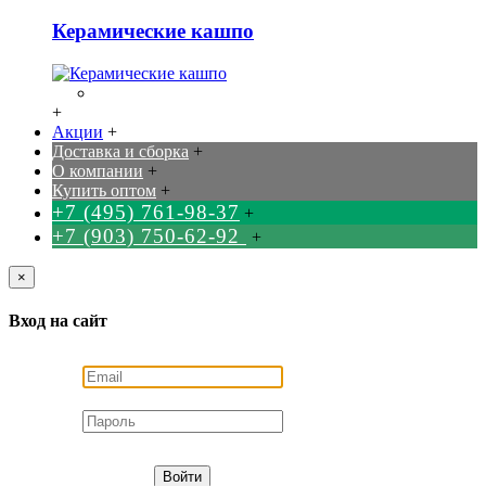
Керамические кашпо
+
Акции
+
Доставка и сборка
+
О компании
+
Купить оптом
+
+7 (495) 761-98-37
+
+7 (903) 750-62-92
+
×
Вход на сайт
Войти