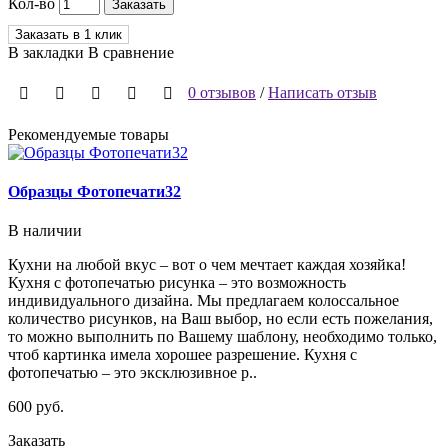
Кол-во
Заказать
Заказать в 1 клик
В закладки
В сравнение
0 отзывов
/
Написать отзыв
Рекомендуемые товары
Образцы Фотопечати32
В наличии
Кухни на любой вкус – вот о чем мечтает каждая хозяйка!
Кухня с фотопечатью рисунка – это возможность
Р
индивидуального дизайна. Мы предлагаем колоссальное
в
количество рисунков, на Ваш выбор, но если есть пожелания,
Л
то можно выполнить по Вашему шаблону, необходимо только,
2
чтоб картинка имела хорошее разрешение. Кухня с
фотопечатью – это эксклюзивное р..
З
В
600 руб.
В
Заказать