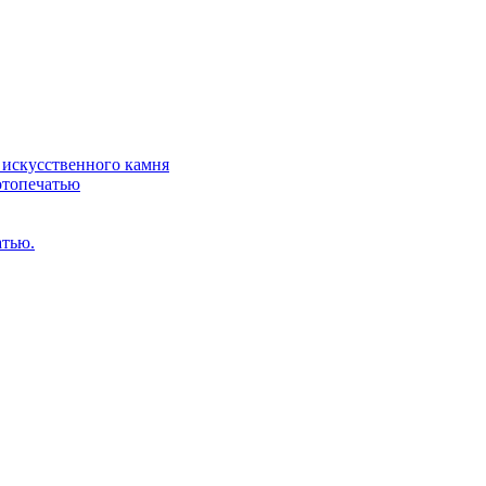
искусственного камня
отопечатью
атью.