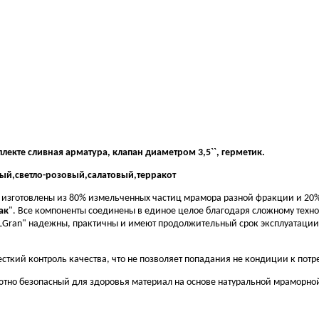
екте сливная арматура, клапан диаметром 3,5``, герметик.
ый,светло-розовый,салатовый,терракот
и изготовлены из 80% измельченных частиц мрамора разной фракции и 20%
ак
". Все компоненты соединены в единое целое благодаря сложному техн
"ULGran" надежны, практичны и имеют продолжительный срок эксплуатац
ткий контроль качества, что не позволяет попадания не кондиции к потр
ютно безопасный для здоровья материал на основе натуральной мраморно