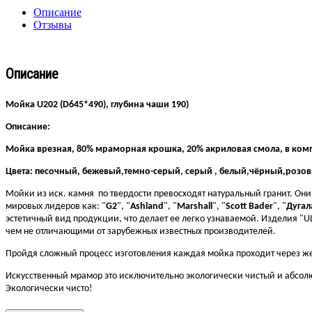
Описание
Отзывы
Описание
Мойка U202 (D645*490), глубина чаши 190)
Описание:
Мойка врезная, 80% мраморная крошка, 20% акриловая смола, в компл
Цвета: песочный, бежевый,темно-серый, серый , белый,чёрный,розов
Мойки из иск. камня по твердости превосходят натуральный гранит. Он
мировых лидеров как: "
G2
", "
Ashland
", "
Marshall
", "
Scott Bader
", "
Дугал
эстетичный вид продукции, что делает ее легко узнаваемой. Изделия 
чем не отличающими от зарубежных известных производителей.
Пройдя сложный процесс изготовления каждая мойка проходит через жес
Искусственный мрамор это исключительно экологически чистый и абсол
Экологически чисто!