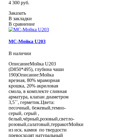
4 300 руб.
Заказать
В закладки
В сравнение
МС-Мойка U203
В наличии
ОписаниеМойка U203
(D850*495), глубина чаши
190)Описание:Мойка
врезная, 80% мраморная
крошка, 20% акриловая
смола, в комплекте сливная
арматура, клапан диаметром
3,5``, герметик.Цвета:
песочный, бежевый,темно-
серый, серый ,
белый,чёрный,розовый,светло-
розовый,салатовый,терракотМойки
из иск. камня по твердости
превосходят натуральный