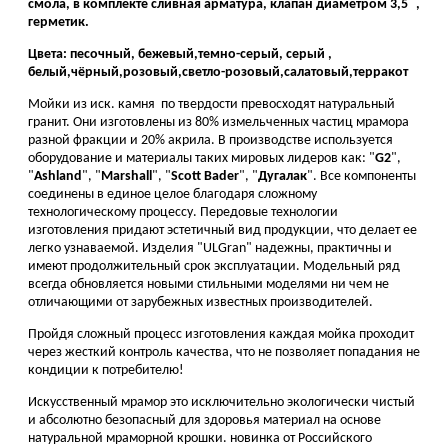
смола, в комплекте сливная арматура, клапан диаметром 3,5``,
герметик.
Цвета: песочный, бежевый,темно-серый, серый ,
белый,чёрный,розовый,светло-розовый,салатовый,терракот
Мойки из иск. камня по твердости превосходят натуральный
гранит. Они изготовлены из 80% измельченных частиц мрамора
разной фракции и 20% акрила. В производстве используется
оборудование и материалы таких мировых лидеров как: "
G2
",
"
Ashland
", "
Marshall
", "
Scott Bader
", "
Дугалак
". Все компоненты
соединены в единое целое благодаря сложному
технологическому процессу. Передовые технологии
изготовления придают эстетичный вид продукции, что делает ее
легко узнаваемой. Изделия "ULGran" надежны, практичны и
имеют продолжительный срок эксплуатации. Модельный ряд
всегда обновляется новыми стильными моделями ни чем не
отличающими от зарубежных известных производителей.
Пройдя сложный процесс изготовления каждая мойка проходит
через жесткий контроль качества, что не позволяет попадания не
кондиции к потребителю!
Искусственный мрамор это исключительно экологически чистый
и абсолютно безопасный для здоровья материал на основе
натуральной мраморной крошки. новинка от Российского