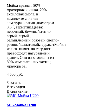
Мойка врезная, 80%
мраморная крошка, 20%
акриловая смола, в
комплекте сливная
арматура, клапан диаметром
3,5``, герметик.Цвета:
песочный, бежевый,темно-
серый, серый ,
белый,чёрный,розовый,светло-
розовый,салатовый,терракотМойки
из иск. камня по твердости
превосходят натуральный
гранит. Они изготовлены из
80% измельченных частиц
мрамора ра..
4 500 руб.
Заказать
В закладки
В сравнение
МС-Мойка U200