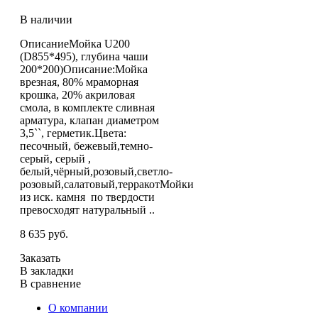
В наличии
ОписаниеМойка U200
(D855*495), глубина чаши
200*200)Описание:Мойка
врезная, 80% мраморная
крошка, 20% акриловая
смола, в комплекте сливная
арматура, клапан диаметром
3,5``, герметик.Цвета:
песочный, бежевый,темно-
серый, серый ,
белый,чёрный,розовый,светло-
розовый,салатовый,терракотМойки
из иск. камня по твердости
превосходят натуральный ..
8 635 руб.
Заказать
В закладки
В сравнение
О компании