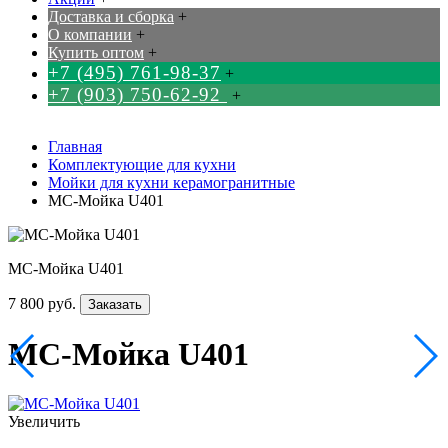
Доставка и сборка
+
О компании
+
Купить оптом
+
+7 (495) 761-98-37
+
+7 (903) 750-62-92
+
Главная
Комплектующие для кухни
Мойки для кухни керамогранитные
МС-Мойка U401
МС-Мойка U401
7 800 руб.
Заказать
МС-Мойка U401
Увеличить