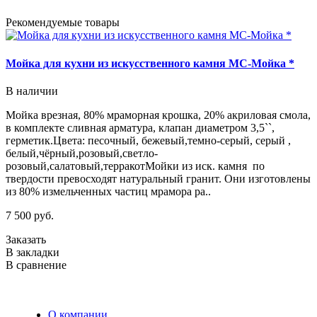
Рекомендуемые товары
Мойка для кухни из искусственного камня МС-Мойка *
В наличии
Мойка врезная, 80% мраморная крошка, 20% акриловая смола,
О
в комплекте сливная арматура, клапан диаметром 3,5``,
1
герметик.Цвета: песочный, бежевый,темно-серый, серый ,
2
белый,чёрный,розовый,светло-
д
розовый,салатовый,терракотМойки из иск. камня по
с
твердости превосходят натуральный гранит. Они изготовлены
р
из 80% измельченных частиц мрамора ра..
т
7 500 руб.
8
Заказать
З
В закладки
В
В сравнение
В
О компании