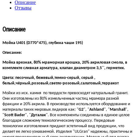
Описание
Отзывы
Описание
Мойка U401 (D770*475), глубина чаши 195)
Описание:
Мойка врезная, 80% мраморная крошка, 20% акриловая смола, в
комплекте сливная арматура, клапан диаметром 3,5``, герметик.
Цвета: песочный, бежевый,темно-серый, серый ,
белый,чёрный,розовый,светло-розовый,салатовый,терракот
Мойки из иск. камня по твердости превосходят натуральный гранит.
Они изготовлены из 80% измельченных частиц мрамора разной
фракции и 20% акрила. В производстве используется оборудование и
материалы таких мировых лидеров как: "
G2
", "
Ashland
", "
Marshall
",
"
Scott Bader
", "
Дугалак
". Все компоненты соединены в единое целое
благодаря сложному технологическому процессу. Передовые
технологии изготовления придают эстетичный вид продукции, что
делает ее легко узнаваемой. Изделия "ULGran" надежны, практичны и