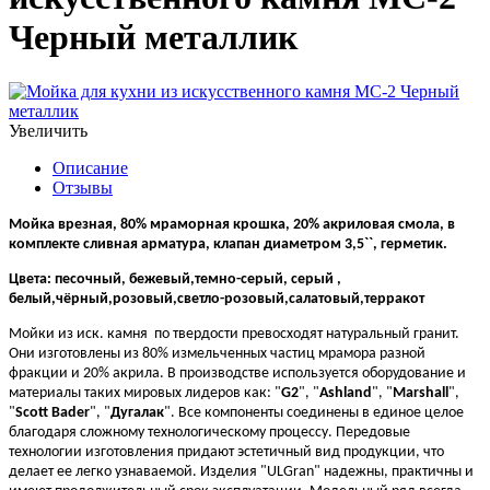
Черный металлик
Увеличить
Описание
Отзывы
Мойка врезная, 80% мраморная крошка, 20% акриловая смола, в
комплекте сливная арматура, клапан диаметром 3,5``, герметик.
Цвета: песочный, бежевый,темно-серый, серый ,
белый,чёрный,розовый,светло-розовый,салатовый,терракот
Мойки из иск. камня по твердости превосходят натуральный гранит.
Они изготовлены из 80% измельченных частиц мрамора разной
фракции и 20% акрила. В производстве используется оборудование и
материалы таких мировых лидеров как: "
G2
", "
Ashland
", "
Marshall
",
"
Scott Bader
", "
Дугалак
". Все компоненты соединены в единое целое
благодаря сложному технологическому процессу. Передовые
технологии изготовления придают эстетичный вид продукции, что
делает ее легко узнаваемой. Изделия "ULGran" надежны, практичны и