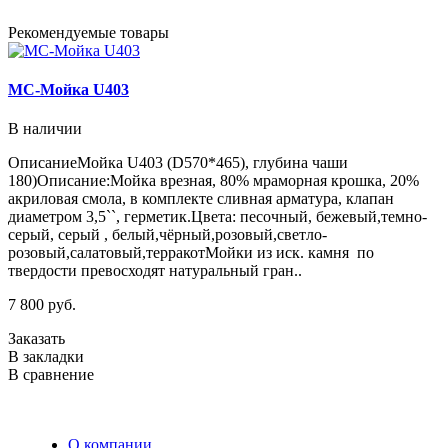
Рекомендуемые товары
МС-Мойка U403
В наличии
ОписаниеМойка U403 (D570*465), глубина чаши
М
180)Описание:Мойка врезная, 80% мраморная крошка, 20%
в
акриловая смола, в комплекте сливная арматура, клапан
г
диаметром 3,5``, герметик.Цвета: песочный, бежевый,темно-
б
серый, серый , белый,чёрный,розовый,светло-
р
розовый,салатовый,терракотМойки из иск. камня по
т
твердости превосходят натуральный гран..
и
7 800 руб.
7
Заказать
З
В закладки
В
В сравнение
В
О компании