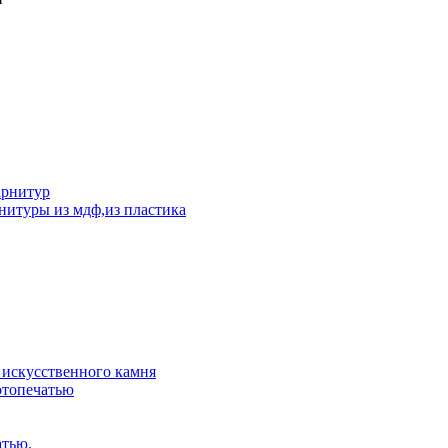
арнитур
нитуры из мдф,из пластика
искусственного камня
отопечатью
атью.