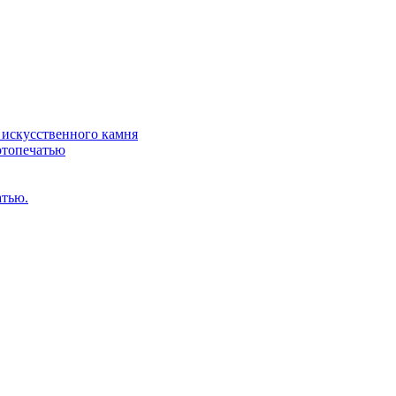
искусственного камня
отопечатью
атью.