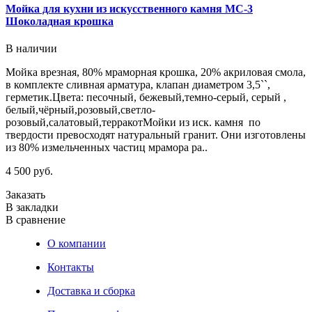
Мойка для кухни из искусственного камня МС-3
Шоколадная крошка
О
В наличии
г
Мойка врезная, 80% мраморная крошка, 20% акриловая смола,
с
в комплекте сливная арматура, клапан диаметром 3,5``,
р
герметик.Цвета: песочный, бежевый,темно-серый, серый ,
2
белый,чёрный,розовый,светло-
розовый,салатовый,терракотМойки из иск. камня по
З
твердости превосходят натуральный гранит. Они изготовлены
В
из 80% измельченных частиц мрамора ра..
В
4 500 руб.
Заказать
В закладки
В сравнение
О компании
Контакты
Доставка и сборка