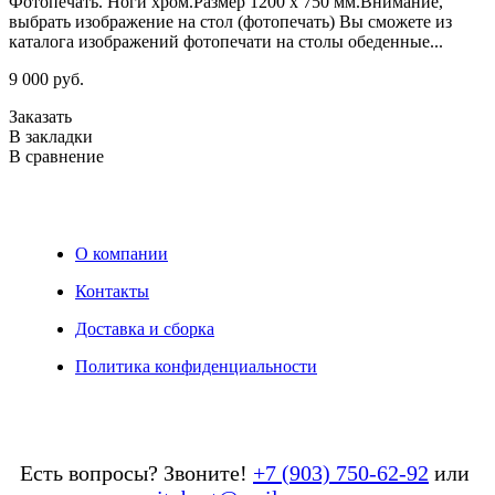
Фотопечать. Ноги хром.Размер 1200 х 750 мм.Внимание,
и
выбрать изображение на стол (фотопечать) Вы сможете из
2
каталога изображений фотопечати на столы обеденные...
5
р
9 000 руб.
п
в
Заказать
В закладки
3
В сравнение
З
В
В
О компании
Контакты
Доставка и сборка
Политика конфиденциальности
Есть вопросы? Звоните!
+7 (903) 750-62-92
или