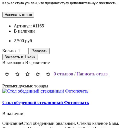
Каркас стула усилен, что предают стулу дополнительную жесткость.
Артикул:
#1165
В наличии
2 500 руб.
Кол-во
Заказать
Заказать в 1 клик
В закладки
В сравнение
0 отзывов
/
Написать отзыв
Рекомендуемые товары
Стол обеденный стеклянный Фотопечать
В наличии
ОписаниеСтол обеденный овальный. Стекло каленое 6 мм.
О