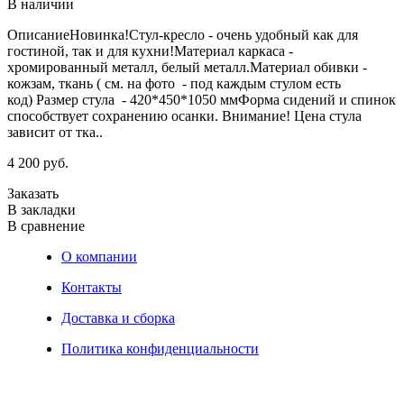
В наличии
ОписаниеНовинка!Стул-кресло - очень удобный как для
О
гостиной, так и для кухни!Материал каркаса -
и
хромированный металл, белый металл.Материал обивки -
2
кожзам, ткань ( см. на фото - под каждым стулом есть
5
код) Размер стула - 420*450*1050 ммФорма сидений и спинок
р
способствует сохранению осанки. Внимание! Цена стула
п
зависит от тка..
в
4 200 руб.
2
Заказать
З
В закладки
В
В сравнение
В
О компании
Контакты
Доставка и сборка
Политика конфиденциальности