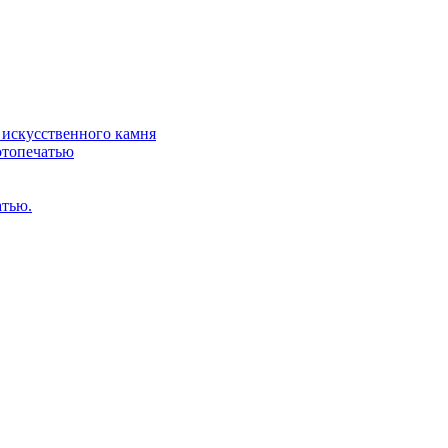
искусственного камня
отопечатью
атью.