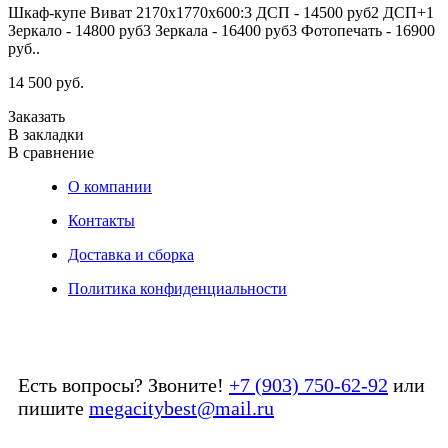
Шкаф-купе Виват 2170х1770х600:3 ДСП - 14500 руб2 ДСП+1
Ш
Зеркало - 14800 руб3 Зеркала - 16400 руб3 Фотопечать - 16900
З
руб..
р
14 500 руб.
1
Заказать
З
В закладки
В
В сравнение
В
О компании
Контакты
Доставка и сборка
Политика конфиденциальности
Есть вопросы? Звоните!
+7 (903) 750-62-92
или
пишите
megacitybest@mail.ru