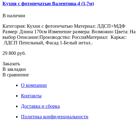
Кухня с фотопечатью Валентина-4 (1,7м)
В наличии
Категория: Кухни с фотопечатью Материал: ЛДСП+МДФ
Размер: Длина 170см Изменение размера: Возможно Цвета: На
Р
выбор Описание:Производство: РоссияМатериал: Каркас:
в
ЛДСП Пепельный, Фасад 1-Белый иетал..
Л
29 800 руб.
2
Заказать
З
В закладки
В
В сравнение
В
О компании
Контакты
Доставка и сборка
Политика конфиденциальности