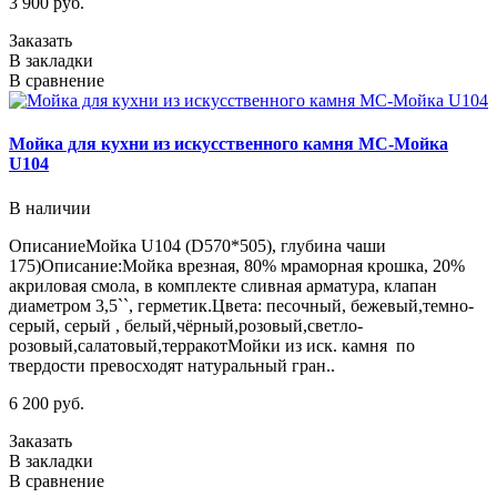
3 900 руб.
Заказать
В закладки
В сравнение
Мойка для кухни из искусственного камня МС-Мойка
U104
В наличии
ОписаниеМойка U104 (D570*505), глубина чаши
175)Описание:Мойка врезная, 80% мраморная крошка, 20%
акриловая смола, в комплекте сливная арматура, клапан
диаметром 3,5``, герметик.Цвета: песочный, бежевый,темно-
серый, серый , белый,чёрный,розовый,светло-
розовый,салатовый,терракотМойки из иск. камня по
твердости превосходят натуральный гран..
6 200 руб.
Заказать
В закладки
В сравнение