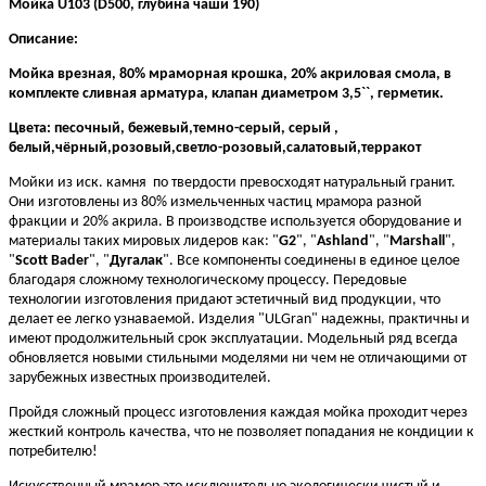
Мойка U103 (D500, глубина чаши 190)
Описание:
Мойка врезная, 80% мраморная крошка, 20% акриловая смола, в
комплекте сливная арматура, клапан диаметром 3,5``, герметик.
Цвета: песочный, бежевый,темно-серый, серый ,
белый,чёрный,розовый,светло-розовый,салатовый,терракот
Мойки из иск. камня по твердости превосходят натуральный гранит.
Они изготовлены из 80% измельченных частиц мрамора разной
фракции и 20% акрила. В производстве используется оборудование и
материалы таких мировых лидеров как: "
G2
", "
Ashland
", "
Marshall
",
"
Scott Bader
", "
Дугалак
". Все компоненты соединены в единое целое
благодаря сложному технологическому процессу. Передовые
технологии изготовления придают эстетичный вид продукции, что
делает ее легко узнаваемой. Изделия "ULGran" надежны, практичны и
имеют продолжительный срок эксплуатации. Модельный ряд всегда
обновляется новыми стильными моделями ни чем не отличающими от
зарубежных известных производителей.
Пройдя сложный процесс изготовления каждая мойка проходит через
жесткий контроль качества, что не позволяет попадания не кондиции к
потребителю!