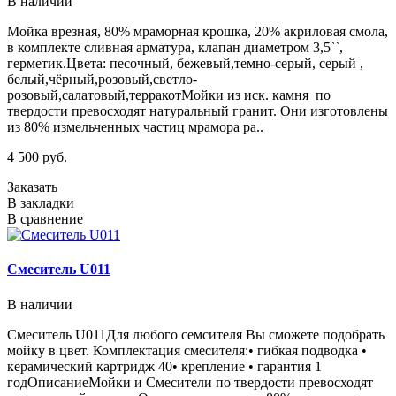
В наличии
Мойка врезная, 80% мраморная крошка, 20% акриловая смола,
в комплекте сливная арматура, клапан диаметром 3,5``,
герметик.Цвета: песочный, бежевый,темно-серый, серый ,
белый,чёрный,розовый,светло-
розовый,салатовый,терракотМойки из иск. камня по
твердости превосходят натуральный гранит. Они изготовлены
из 80% измельченных частиц мрамора ра..
4 500 руб.
Заказать
В закладки
В сравнение
Смеситель U011
В наличии
Смеситель U011Для любого семсителя Вы сможете подобрать
мойку в цвет. Комплектация смесителя:• гибкая подводка •
керамический картридж 40• крепление • гарантия 1
годОписаниеМойки и Смесители по твердости превосходят