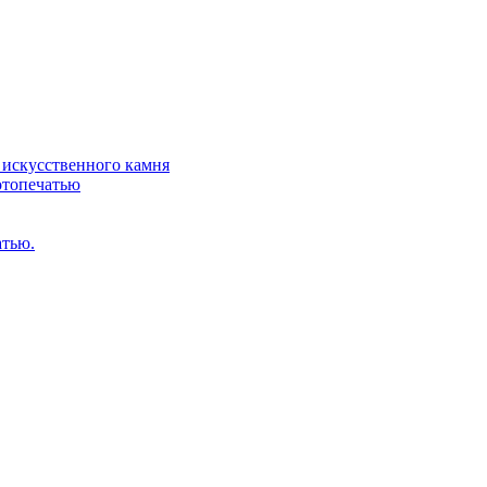
искусственного камня
отопечатью
атью.