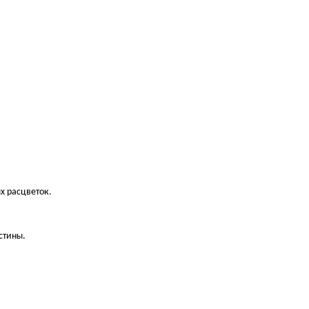
х расцветок.
стины.