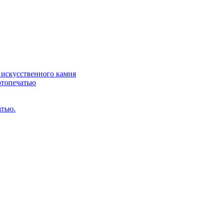
искусственного камня
отопечатью
атью.