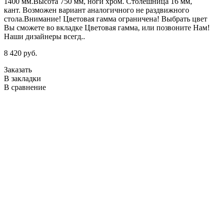
8
1400 мм.Высота 750 мм, ноги хром. Столешница 16 мм,
кант. Возможен вариант аналогичного не раздвижного
З
стола.Внимание! Цветовая гамма ограничена! Выбрать цвет
В
Вы сможете во вкладке Цветовая гамма, или позвоните Нам!
В
Наши дизайнеры всегд..
8 420 руб.
Заказать
В закладки
В сравнение