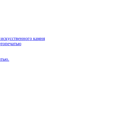
искусственного камня
отопечатью
атью.