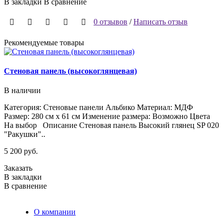
В закладки
В сравнение
0 отзывов
/
Написать отзыв
Рекомендуемые товары
Стеновая панель (высокоглянцевая)
В наличии
Категория: Стеновые панели Альбико Материал: МДФ
К
Размер: 280 см х 61 см Изменение размера: Возможно Цвета
2
На выбор Описание Стеновая панель Высокий глянец SP 020
О
"Ракушки"..
п
5 200 руб.
7
Заказать
З
В закладки
В
В сравнение
В
О компании