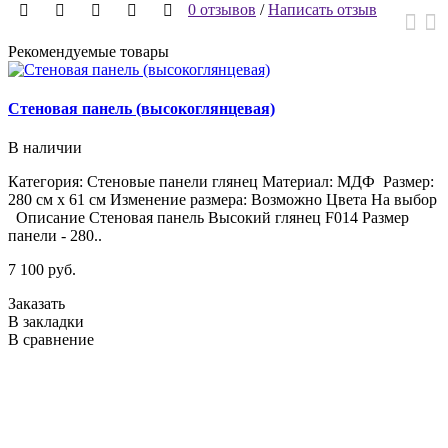
0 отзывов
/
Написать отзыв
Рекомендуемые товары
Стеновая панель (высокоглянцевая)
В наличии
Категория: Стеновые панели глянец Материал: МДФ Размер:
К
280 см х 61 см Изменение размера: Возможно Цвета На выбор
Р
Описание Стеновая панель Высокий глянец F014 Размер
Н
панели - 280..
0
7 100 руб.
5
Заказать
З
В закладки
В
В сравнение
В