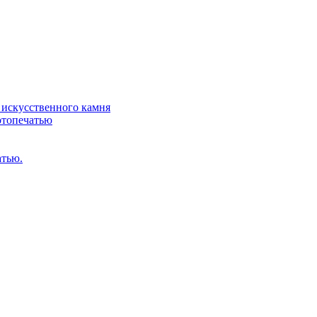
искусственного камня
отопечатью
атью.