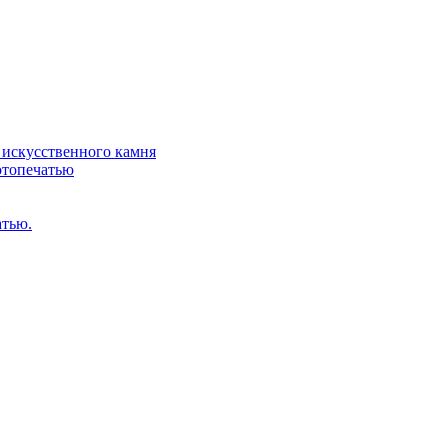
искусственного камня
отопечатью
атью.