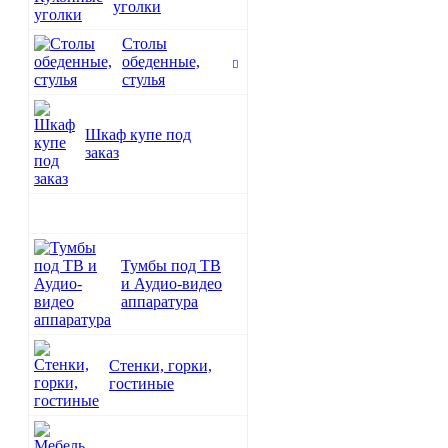
уголки
Столы
обеденные,
стулья
Шкаф купе под
заказ
Тумбы под ТВ
и Аудио-видео
аппаратура
Стенки, горки,
гостиные