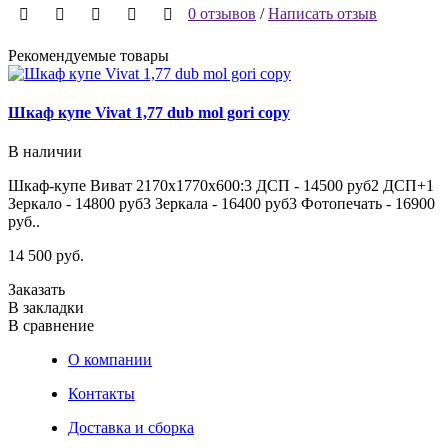
0 отзывов
/
Написать отзыв
Рекомендуемые товары
Шкаф купе Vivat 1,77 dub mol gori copy
Ш
В наличии
Шкаф-купе Виват 2170х1770х600:3 ДСП - 14500 руб2 ДСП+1
Ш
Зеркало - 14800 руб3 Зеркала - 16400 руб3 Фотопечать - 16900
З
руб..
1
14 500 руб.
1
Заказать
З
В закладки
В
В сравнение
В
О компании
Контакты
Доставка и сборка