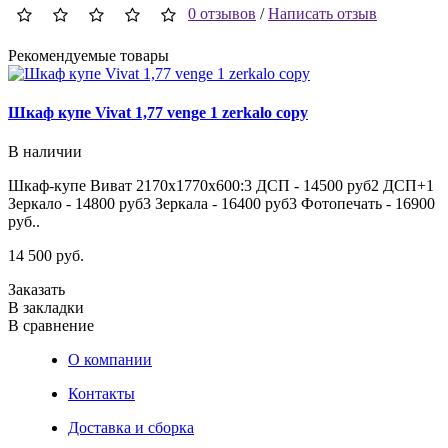
0 отзывов
/
Написать отзыв
Рекомендуемые товары
Шкаф купе Vivat 1,77 venge 1 zerkalo copy
Ш
В наличии
Шкаф-купе Виват 2170х1770х600:3 ДСП - 14500 руб2 ДСП+1
Ш
Зеркало - 14800 руб3 Зеркала - 16400 руб3 Фотопечать - 16900
З
руб..
р
14 500 руб.
1
Заказать
З
В закладки
В
В сравнение
В
О компании
Контакты
Доставка и сборка