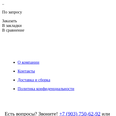
..
К
м
По запросу
Л
Заказать
т
В закладки
з
В сравнение
2
З
В
В
О компании
Контакты
Доставка и сборка
Политика конфиденциальности
Есть вопросы? Звоните!
+7 (903) 750-62-92
или