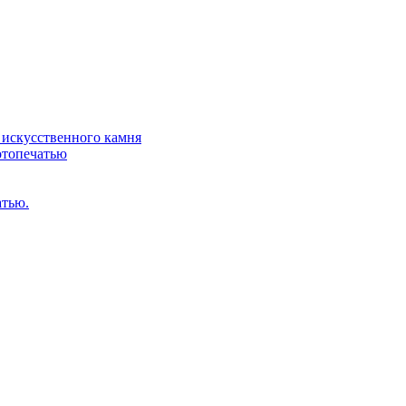
искусственного камня
отопечатью
атью.