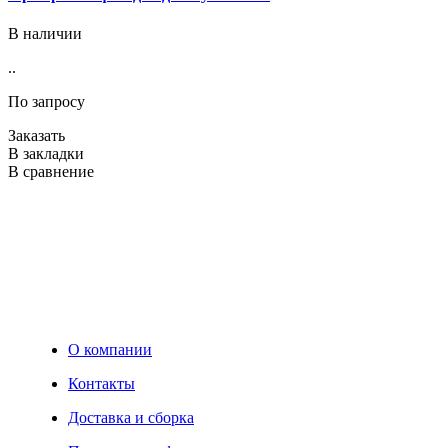
В наличии
..
В
п
По запросу
р
д
Заказать
с
В закладки
ф
В сравнение
П
З
В
В
О компании
Контакты
Доставка и сборка