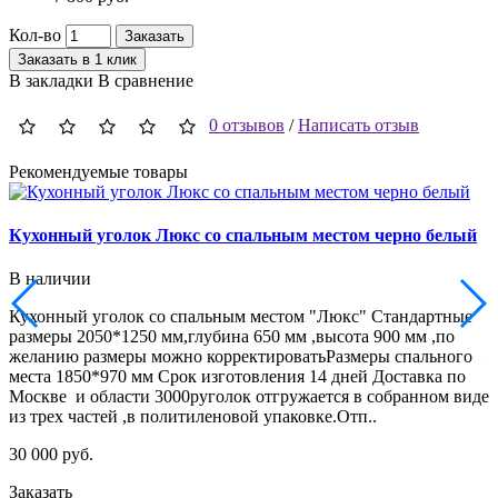
Кол-во
Заказать
Заказать в 1 клик
В закладки
В сравнение
0 отзывов
/
Написать отзыв
Рекомендуемые товары
Кухонный уголок Люкс со спальным местом черно белый
В наличии
Кухонный уголок со спальным местом "Люкс" Стандартные
К
размеры 2050*1250 мм,глубина 650 мм ,высота 900 мм ,по
р
желанию размеры можно корректироватьРазмеры спального
ж
места 1850*970 мм Срок изготовления 14 дней Доставка по
м
Москве и области 3000руголок отгружается в собранном виде
М
из трех частей ,в политиленовой упаковке.Отп..
и
30 000 руб.
2
Заказать
З