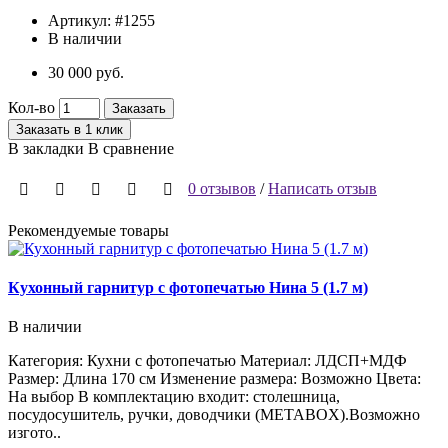
Артикул:
#1255
В наличии
30 000 руб.
Кол-во
Заказать
Заказать в 1 клик
В закладки
В сравнение
0 отзывов
/
Написать отзыв
Рекомендуемые товары
Кухонный гарнитур с фотопечатью Нина 5 (1.7 м)
К
В наличии
Категория: Кухни с фотопечатью Материал: ЛДСП+МДФ
Размер: Длина 170 см Изменение размера: Возможно Цвета:
Р
На выбор В комплектацию входит: столешница,
в
посудосушитель, ручки, доводчики (METABOX).Возможно
Б
изгото..