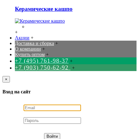
Керамические кашпо
+
Акции
+
Доставка и сборка
+
О компании
+
Купить оптом
+
+7 (495) 761-98-37
+
+7 (903) 750-62-92
+
×
Вход на сайт
Войти