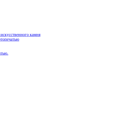
искусственного камня
отопечатью
атью.