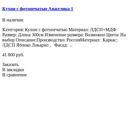
Кухня с фотопечатью Анжелика 1
К
м
В наличии
Категория: Кухни с фотопечатью Материал: ЛДСП+МДФ
Размер: Длина 300см Изменение размера: Возможно Цвета: На
Ц
выбор Описание:Производство: РоссияМатериал: Каркас:
н
ЛДСП Яблоко Локарно , Фасад: ..
и
41 800 руб.
и
и
Заказать
с
В закладки
В сравнение
2
З
В
В