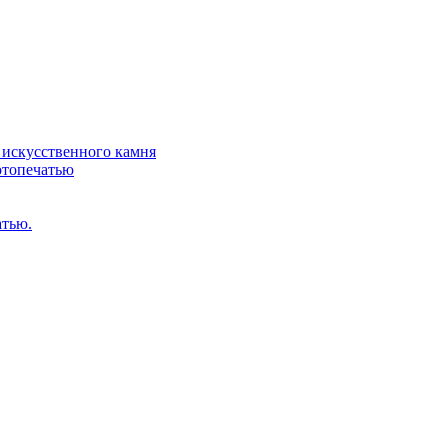
искусственного камня
отопечатью
атью.