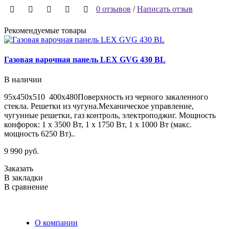
0 отзывов
/
Написать отзыв
Рекомендуемые товары
Газовая варочная панель LEX GVG 430 BL
В наличии
95х450х510 400х480Поверхность из черного закаленного
ш
стекла. Решетки из чугуна.Механическое управление,
с
чугунные решетки, газ контроль, электроподжиг. Мощность
ш
конфорок: 1 х 3500 Вт, 1 х 1750 Вт, 1 х 1000 Вт (макс.
д
мощность 6250 Вт)..
1
9 990 руб.
З
Заказать
В
В закладки
В
В сравнение
О компании