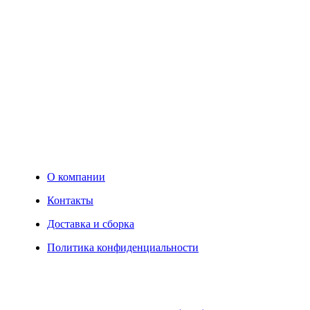
ш
к
н
в
7
З
В
В
О компании
Контакты
Доставка и сборка
Политика конфиденциальности