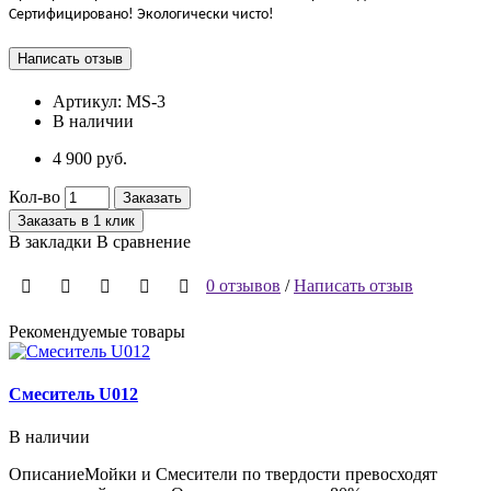
Сертифицировано! Экологически чисто!
Артикул:
MS-3
В наличии
4 900 руб.
Кол-во
Заказать
Заказать в 1 клик
В закладки
В сравнение
0 отзывов
/
Написать отзыв
Рекомендуемые товары
Смеситель U012
Ф
В наличии
ОписаниеМойки и Смесители по твердости превосходят