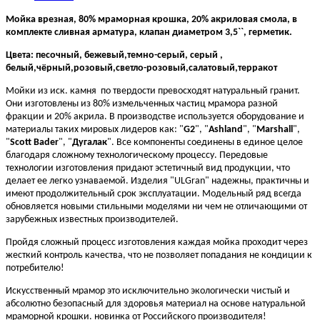
Мойка врезная, 80% мраморная крошка, 20% акриловая смола, в
комплекте сливная арматура, клапан диаметром 3,5``, герметик.
Цвета: песочный, бежевый,темно-серый, серый ,
белый,чёрный,розовый,светло-розовый,салатовый,терракот
Мойки из иск. камня по твердости превосходят натуральный гранит.
Они изготовлены из 80% измельченных частиц мрамора разной
фракции и 20% акрила. В производстве используется оборудование и
материалы таких мировых лидеров как: "
G2
", "
Ashland
", "
Marshall
",
"
Scott Bader
", "
Дугалак
". Все компоненты соединены в единое целое
благодаря сложному технологическому процессу. Передовые
технологии изготовления придают эстетичный вид продукции, что
делает ее легко узнаваемой. Изделия "ULGran" надежны, практичны и
имеют продолжительный срок эксплуатации. Модельный ряд всегда
обновляется новыми стильными моделями ни чем не отличающими от
зарубежных известных производителей.
Пройдя сложный процесс изготовления каждая мойка проходит через
жесткий контроль качества, что не позволяет попадания не кондиции к
потребителю!
Искусственный мрамор это исключительно экологически чистый и
абсолютно безопасный для здоровья материал на основе натуральной
мраморной крошки. новинка от Российского производителя!