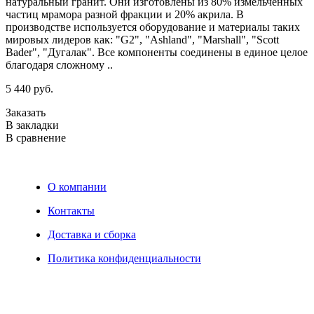
натуральный гранит. Они изготовлены из 80% измельченных
частиц мрамора разной фракции и 20% акрила. В
..
производстве используется оборудование и материалы таких
П
мировых лидеров как: "G2", "Ashland", "Marshall", "Scott
Bader", "Дугалак". Все компоненты соединены в единое целое
З
благодаря сложному ..
В
В
5 440 руб.
Заказать
В закладки
В сравнение
О компании
Контакты
Доставка и сборка
Политика конфиденциальности