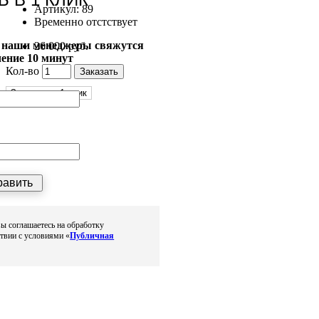
Артикул:
89
Временно отстствует
и наши менеджеры свяжутся
26 000 руб.
чение 10 минут
Кол-во
Заказать
Заказать в 1 клик
равить
ы соглашаетесь на обработку
твии с условиями «
Публичная